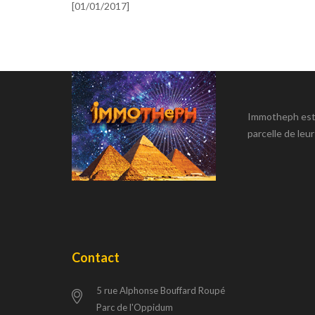
[01/01/2017]
Immotheph est u
parcelle de leur
Contact
5 rue Alphonse Bouffard Roupé
Parc de l'Oppidum