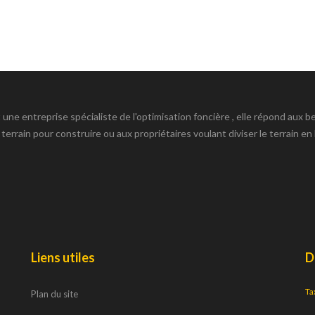
ne entreprise spécialiste de l'optimisation foncière , elle répond aux b
 terrain pour construire ou aux propriétaires voulant diviser le terrain en 
Liens utiles
D
Ta
Plan du site