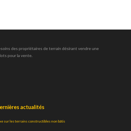
esoins des propriétaires de terrain désirant vendre une
lots pour la vente.
ernières actualités
xe sur les terrains constructibles non bâtis