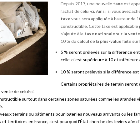
Depuis 2017, une nouvelle
taxe
est app
l’achat de celui-ci. Ainsi, si vous avez ac
taxe
vous sera appliquée à hauteur de 1
constructible. Cette taxe est applicable p
s’ajoute à la
taxe nationale sur la vent
10 % du
calcul
de la
plus-value
faite sur 
5 % seront prélevés sur la différence entre
celle-ci est supérieure à 10 et inférieure
10 %
seront prélevés si la différence
est 
Certains propriétaires de terrain seront 
vente de celui-ci.
nstructible surtout dans certaines zones saturées comme les grandes ville
é.
nouveaux terrains ou bâtiments pour loger les nouveaux arrivants ou les fa
territoires en France, c’est pourquoi l’État cherche des leviers afin d’i