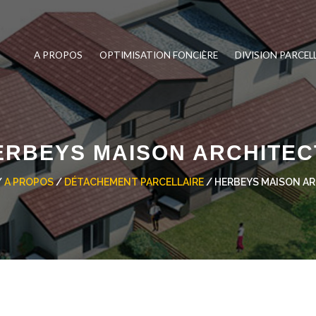
A PROPOS
OPTIMISATION FONCIÈRE
DIVISION PARCEL
ERBEYS MAISON ARCHITEC
/
A PROPOS
/
DÉTACHEMENT PARCELLAIRE
/ HERBEYS MAISON A